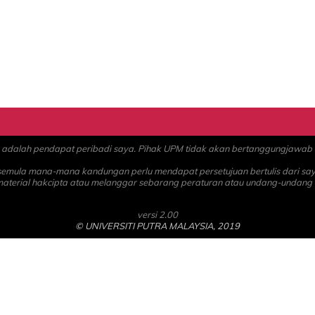
alah pendapat peribadi saya. Pihak UPM tidak akan bertanggungjawab at
 semula mana-mana kandungan perlu mendapat persetujuan bertulis dari sa
material hakcipta atau melanggar sebarang peraturan atau undang-undang
versi 2.00
© UNIVERSITI PUTRA MALAYSIA, 2019