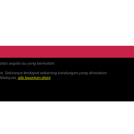
as segala isu yang berkaitan.
ya. Sekiranya terdapat sebarang kandungan yang dirasakan
 Malaysia,
sila laporkan disini
.