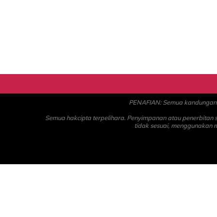
PENAFIAN: Semua kandungan ad
Semua hakcipta terpelihara. Penyimpanan atau penerbitan
tidak sesuai, menggunakan 