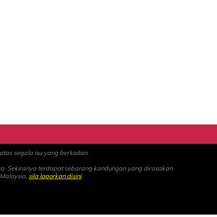
as segala isu yang berkaitan.
ya. Sekiranya terdapat sebarang kandungan yang dirasakan
 Malaysia,
sila laporkan disini
.