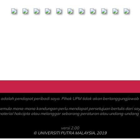
alah pendapat peribadi saya. Pihak UPM tidak akan bertanggungjawab at
 semula mana-mana kandungan perlu mendapat persetujuan bertulis dari sa
material hakcipta atau melanggar sebarang peraturan atau undang-undang
versi 2.00
© UNIVERSITI PUTRA MALAYSIA, 2019