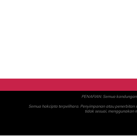
PENAFIAN: Semua kandungan ad
Semua hakcipta terpelihara. Penyimpanan atau penerbitan
tidak sesuai, menggunakan 