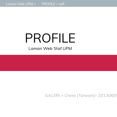
Laman Web UPM
PROFILE
sofi
PROFILE
Laman Web Staf UPM
GALERI
>
China (Taiwan)
> 2013060