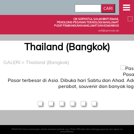
CIK SOFIYATUL SALMI BINTI ISMAIL
PENOLONG PEGAWAI TEKNOLOGI MAKLUMAT
PUSAT PEMBANGUNAN MAKLUMAT DAN KOMUNIKASI
sofi@upm.edu.my
Thailand (Bangkok)
GALERI
> Thailand (Bangkok)
Pasa
Pasar terbesar di Asia. Dibuka hari Sabtu dan Ahad. Ada
perabot, souvenir dan banyak lagi
PENAFIAN: Semua kandungan adalah pendapat peribadi saya. Pihak UPM tidak akan bertanggungjawab atas segala isu
yang berkaitan.