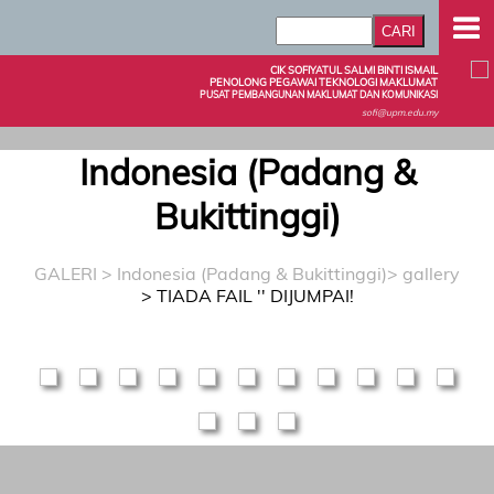
CIK SOFIYATUL SALMI BINTI ISMAIL
PENOLONG PEGAWAI TEKNOLOGI MAKLUMAT
PUSAT PEMBANGUNAN MAKLUMAT DAN KOMUNIKASI
sofi@upm.edu.my
Indonesia (Padang &
Bukittinggi)
GALERI
>
Indonesia (Padang & Bukittinggi)
> gallery
> TIADA FAIL '' DIJUMPAI!