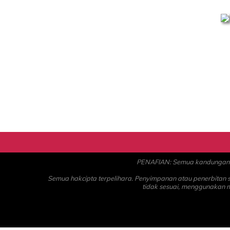
PENAFIAN: Semua kandungan ad
Semua hakcipta terpelihara. Penyimpanan atau penerbitan
tidak sesuai, menggunakan 