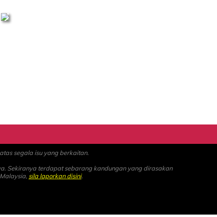
as segala isu yang berkaitan.
ya. Sekiranya terdapat sebarang kandungan yang dirasakan
 Malaysia,
sila laporkan disini
.