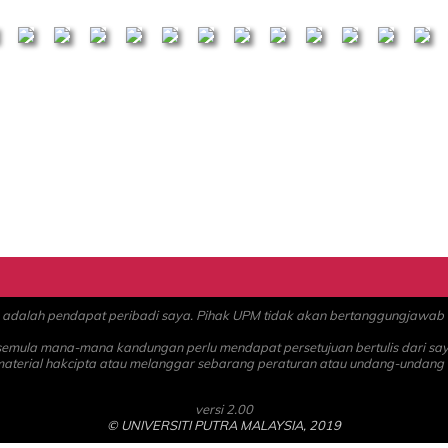
alah pendapat peribadi saya. Pihak UPM tidak akan bertanggungjawab at
 semula mana-mana kandungan perlu mendapat persetujuan bertulis dari sa
material hakcipta atau melanggar sebarang peraturan atau undang-undang
versi 2.00
© UNIVERSITI PUTRA MALAYSIA, 2019