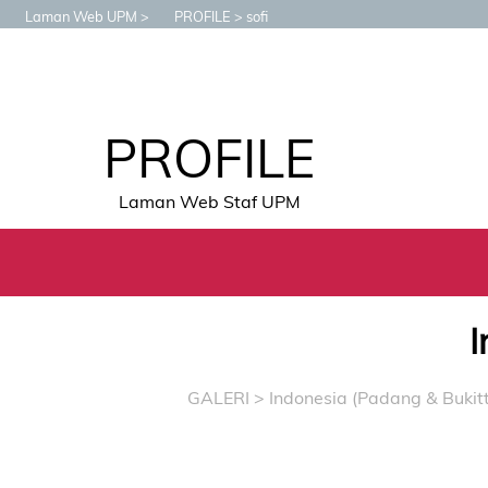
Laman Web UPM
PROFILE
sofi
PROFILE
Laman Web Staf UPM
I
GALERI
>
Indonesia (Padang & Bukitt