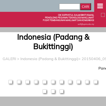
CIK SOFIYATUL SALMI BINTI ISMAIL
PENOLONG PEGAWAI TEKNOLOGI MAKLUMAT
PUSAT PEMBANGUNAN MAKLUMAT DAN KOMUNIKASI
sofi@upm.edu.my
Indonesia (Padang &
Bukittinggi)
GALERI
>
Indonesia (Padang & Bukittinggi)
> 20150406_0
Pan