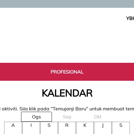
YB
PROFESIONAL
KALENDAR
 aktiviti. Sila klik pada "Temujanji Baru" untuk membuat tem
Ogs
Sep
Okt
A
I
S
R
K
J
S