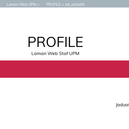
Laman Web UPM
PROFILE
siti_aishahh
PROFILE
Laman Web Staf UPM
Jadual