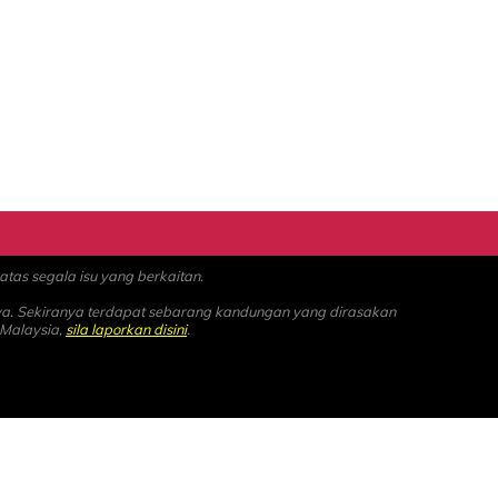
as segala isu yang berkaitan.
ya. Sekiranya terdapat sebarang kandungan yang dirasakan
 Malaysia,
sila laporkan disini
.