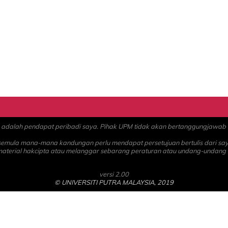
alah pendapat peribadi saya. Pihak UPM tidak akan bertanggungjawab at
 semula mana-mana kandungan perlu mendapat persetujuan bertulis dari sa
material hakcipta atau melanggar sebarang peraturan atau undang-undang
versi 2.00
© UNIVERSITI PUTRA MALAYSIA, 2019