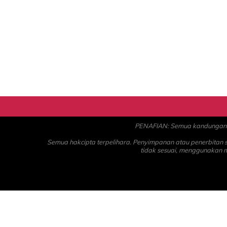
PENAFIAN: Semua kandungan ad
Semua hakcipta terpelihara. Penyimpanan atau penerbitan
tidak sesuai, menggunakan 