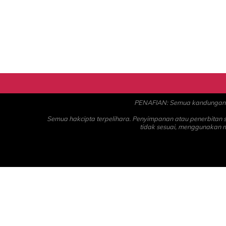
PENAFIAN: Semua kandungan ad
Semua hakcipta terpelihara. Penyimpanan atau penerbitan
tidak sesuai, menggunakan 