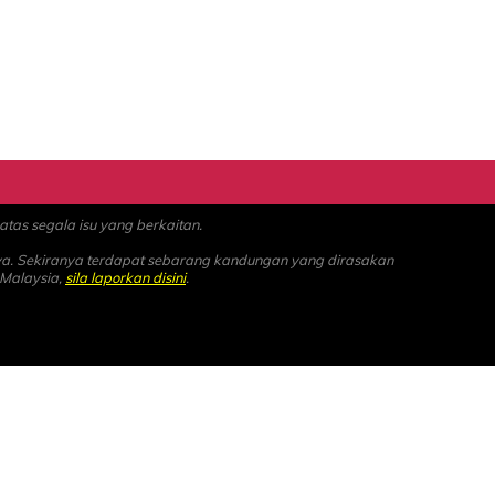
as segala isu yang berkaitan.
ya. Sekiranya terdapat sebarang kandungan yang dirasakan
 Malaysia,
sila laporkan disini
.