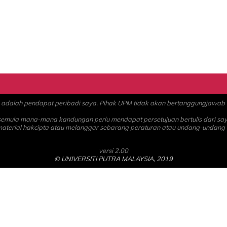
alah pendapat peribadi saya. Pihak UPM tidak akan bertanggungjawab at
 semula mana-mana kandungan perlu mendapat persetujuan bertulis dari sa
material hakcipta atau melanggar sebarang peraturan atau undang-undang
versi 2.00
© UNIVERSITI PUTRA MALAYSIA, 2019