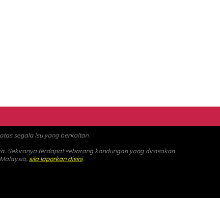
as segala isu yang berkaitan.
ya. Sekiranya terdapat sebarang kandungan yang dirasakan
 Malaysia,
sila laporkan disini
.