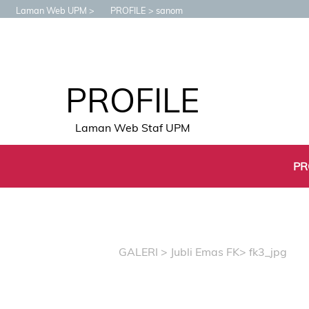
Laman Web UPM
PROFILE
sanom
PROFILE
Laman Web Staf UPM
PR
GALERI
>
Jubli Emas FK
> fk3_jpg