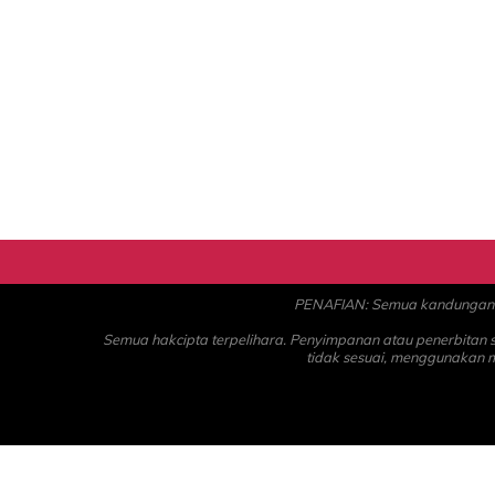
PENAFIAN: Semua kandungan ad
Semua hakcipta terpelihara. Penyimpanan atau penerbitan
tidak sesuai, menggunakan 