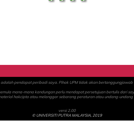
alah pendapat peribadi saya. Pihak UPM tidak akan bertanggungjawab at
 semula mana-mana kandungan perlu mendapat persetujuan bertulis dari sa
material hakcipta atau melanggar sebarang peraturan atau undang-undang
versi 2.00
© UNIVERSITI PUTRA MALAYSIA, 2019