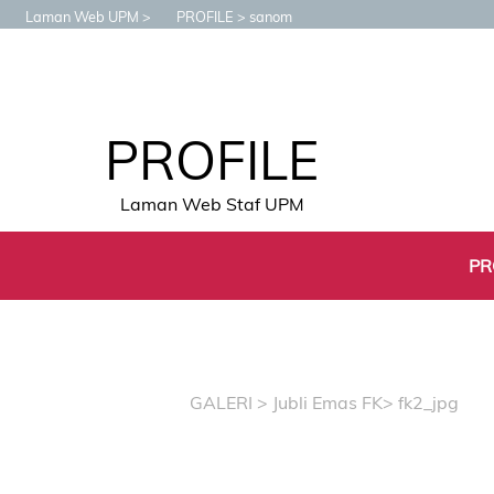
Laman Web UPM
PROFILE
sanom
PROFILE
Laman Web Staf UPM
PR
GALERI
>
Jubli Emas FK
> fk2_jpg