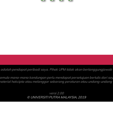
alah pendapat peribadi saya. Pihak UPM tidak akan bertanggungjawab at
 semula mana-mana kandungan perlu mendapat persetujuan bertulis dari sa
material hakcipta atau melanggar sebarang peraturan atau undang-undang
versi 2.00
© UNIVERSITI PUTRA MALAYSIA, 2019