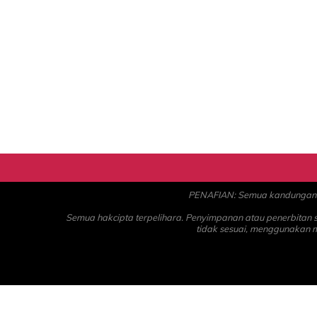
PENAFIAN: Semua kandungan ad
Semua hakcipta terpelihara. Penyimpanan atau penerbitan
tidak sesuai, menggunakan 