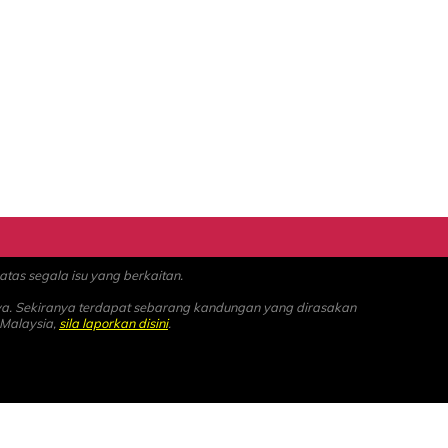
as segala isu yang berkaitan.
ya. Sekiranya terdapat sebarang kandungan yang dirasakan
 Malaysia,
sila laporkan disini
.