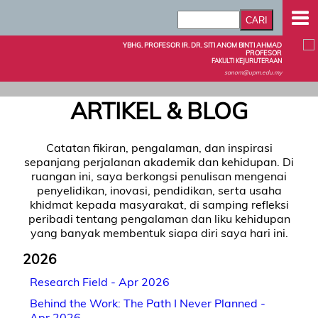
YBHG. PROFESOR IR. DR. SITI ANOM BINTI AHMAD
PROFESOR
FAKULTI KEJURUTERAAN
sanom@upm.edu.my
ARTIKEL & BLOG
Catatan fikiran, pengalaman, dan inspirasi
sepanjang perjalanan akademik dan kehidupan. Di
ruangan ini, saya berkongsi penulisan mengenai
penyelidikan, inovasi, pendidikan, serta usaha
khidmat kepada masyarakat, di samping refleksi
peribadi tentang pengalaman dan liku kehidupan
yang banyak membentuk siapa diri saya hari ini.
2026
Research Field - Apr 2026
Behind the Work: The Path I Never Planned -
Apr 2026