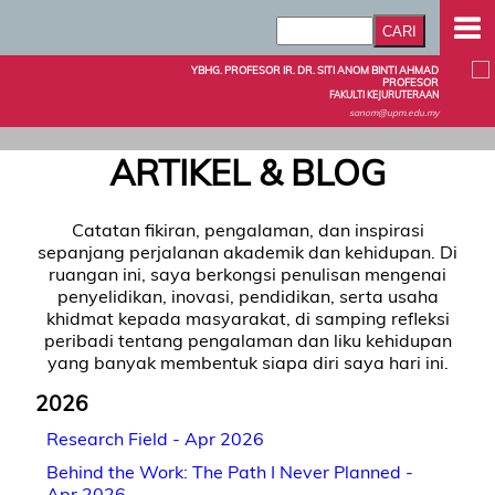
YBHG. PROFESOR IR. DR. SITI ANOM BINTI AHMAD
PROFESOR
FAKULTI KEJURUTERAAN
sanom@upm.edu.my
ARTIKEL & BLOG
Catatan fikiran, pengalaman, dan inspirasi
sepanjang perjalanan akademik dan kehidupan. Di
ruangan ini, saya berkongsi penulisan mengenai
penyelidikan, inovasi, pendidikan, serta usaha
khidmat kepada masyarakat, di samping refleksi
peribadi tentang pengalaman dan liku kehidupan
yang banyak membentuk siapa diri saya hari ini.
2026
Research Field - Apr 2026
Behind the Work: The Path I Never Planned -
Apr 2026