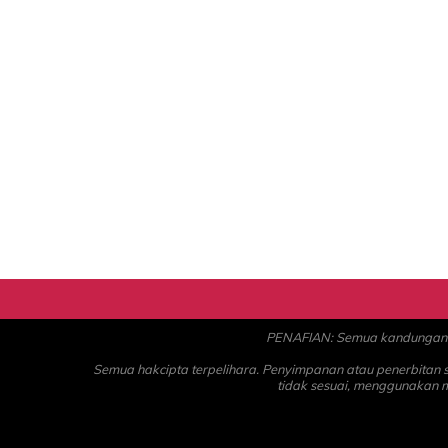
PENAFIAN: Semua kandungan ad
Semua hakcipta terpelihara. Penyimpanan atau penerbitan
tidak sesuai, menggunakan 