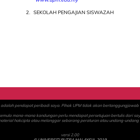
2
SEKOLAH PENGAJIAN SISWAZAH
alah pendapat peribadi saya. Pihak UPM tidak akan bertanggungjawab at
 semula mana-mana kandungan perlu mendapat persetujuan bertulis dari sa
material hakcipta atau melanggar sebarang peraturan atau undang-undang
versi 2.00
© UNIVERSITI PUTRA MALAYSIA, 2019