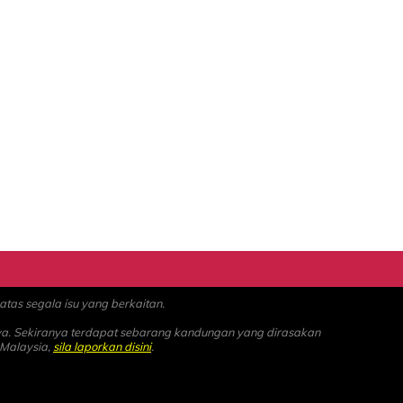
as segala isu yang berkaitan.
ya. Sekiranya terdapat sebarang kandungan yang dirasakan
 Malaysia,
sila laporkan disini
.