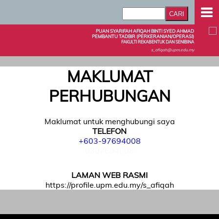
PUAN SYARIFAH AFIQAH BINTI SYED AHMAD
PEMBANTU TADBIR (PERKERANIAN/OPERASI)
FAKULTI REKABENTUK DAN SENIBINA
s_afiqah@upm.edu.my
MAKLUMAT
PERHUBUNGAN
Maklumat untuk menghubungi saya
TELEFON
+603-97694008
0397694008
LAMAN WEB RASMI
https://profile.upm.edu.my/s_afiqah