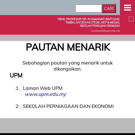
YBHG. PROFESOR DR. RUSMAWATI BINTI SAID
TIMBALAN DEKAN (TESIS, HEP & MEDIA)
SEKOLAH PENGAJIAN SISWAZAH
rusmawati@upm.edu.my
PAUTAN MENARIK
Sebahagian pautan yang menarik untuk
dikongsikan.
UPM
1
Laman Web UPM
www.upm.edu.my
2
SEKOLAH PERNIAGAAN DAN EKONOMI