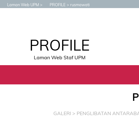
Laman Web UPM
PROFILE
rusmawati
PROFILE
Laman Web Staf UPM
P
GALERI
>
PENGLIBATAN ANTARAB