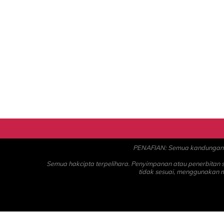
PENAFIAN: Semua kandungan ad
Semua hakcipta terpelihara. Penyimpanan atau penerbitan
tidak sesuai, menggunakan 