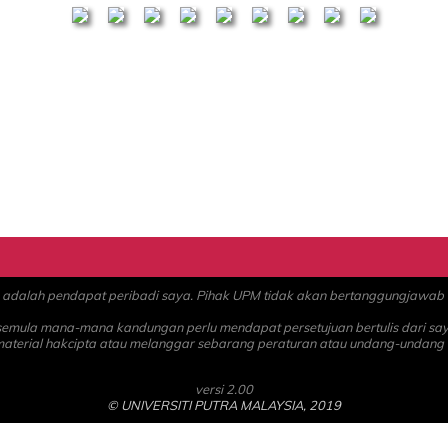
alah pendapat peribadi saya. Pihak UPM tidak akan bertanggungjawab at
 semula mana-mana kandungan perlu mendapat persetujuan bertulis dari sa
material hakcipta atau melanggar sebarang peraturan atau undang-undang
versi 2.00
© UNIVERSITI PUTRA MALAYSIA, 2019