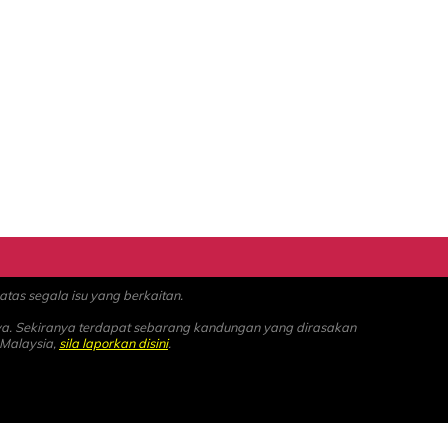
as segala isu yang berkaitan.
ya. Sekiranya terdapat sebarang kandungan yang dirasakan
 Malaysia,
sila laporkan disini
.