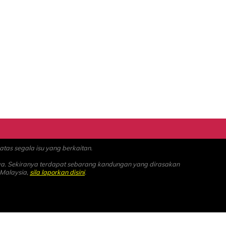
as segala isu yang berkaitan.
ya. Sekiranya terdapat sebarang kandungan yang dirasakan
 Malaysia,
sila laporkan disini
.