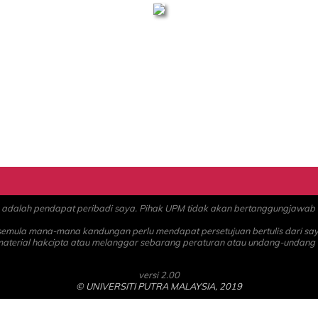
alah pendapat peribadi saya. Pihak UPM tidak akan bertanggungjawab at
 semula mana-mana kandungan perlu mendapat persetujuan bertulis dari sa
material hakcipta atau melanggar sebarang peraturan atau undang-undang
versi 2.00
© UNIVERSITI PUTRA MALAYSIA, 2019