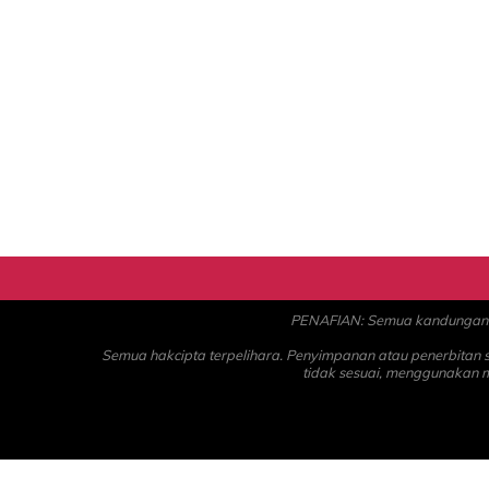
PENAFIAN: Semua kandungan ad
Semua hakcipta terpelihara. Penyimpanan atau penerbitan
tidak sesuai, menggunakan 