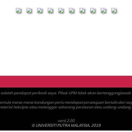
alah pendapat peribadi saya. Pihak UPM tidak akan bertanggungjawab at
 semula mana-mana kandungan perlu mendapat persetujuan bertulis dari sa
material hakcipta atau melanggar sebarang peraturan atau undang-undang
versi 2.00
© UNIVERSITI PUTRA MALAYSIA, 2019