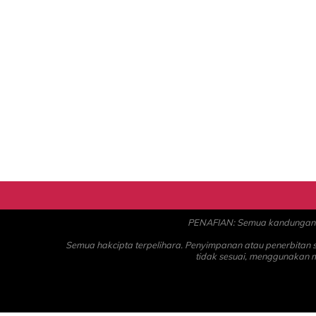
PENAFIAN: Semua kandungan ad
Semua hakcipta terpelihara. Penyimpanan atau penerbitan
tidak sesuai, menggunakan 