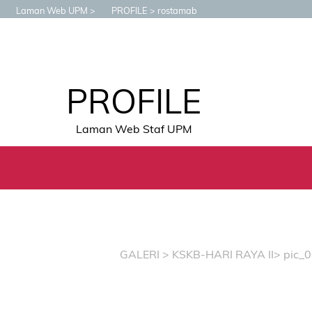
Laman Web UPM
PROFILE
rostamab
PROFILE
Laman Web Staf UPM
GALERI
>
KSKB-HARI RAYA II
> pic_