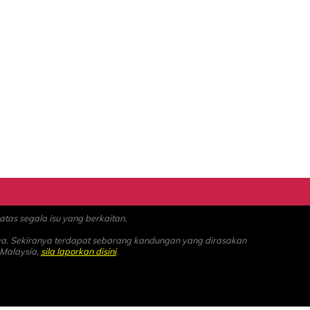
as segala isu yang berkaitan.
ya. Sekiranya terdapat sebarang kandungan yang dirasakan
 Malaysia,
sila laporkan disini
.