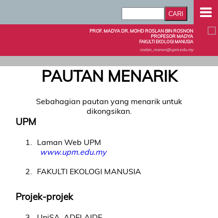
PROF. MADYA DR. MOHD ROSLAN BIN ROSNON
PROFESOR MADYA
FAKULTI EKOLOGI MANUSIA
roslan_rosnon@upm.edu.my
PAUTAN MENARIK
Sebahagian pautan yang menarik untuk
dikongsikan.
UPM
1
Laman Web UPM
www.upm.edu.my
2
FAKULTI EKOLOGI MANUSIA
Projek-projek
3
UniSA, ADELAIDE