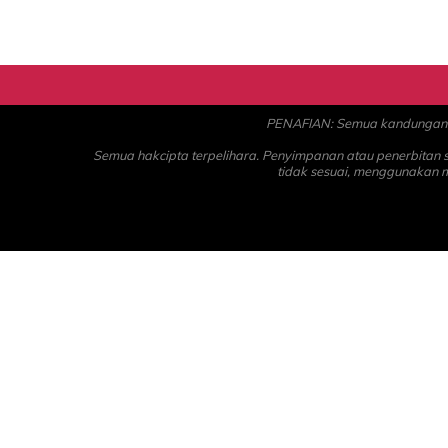
PENAFIAN: Semua kandungan ad
Semua hakcipta terpelihara. Penyimpanan atau penerbitan
tidak sesuai, menggunakan 