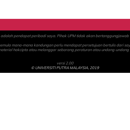
alah pendapat peribadi saya. Pihak UPM tidak akan bertanggungjawab at
 semula mana-mana kandungan perlu mendapat persetujuan bertulis dari sa
material hakcipta atau melanggar sebarang peraturan atau undang-undang
versi 2.00
© UNIVERSITI PUTRA MALAYSIA, 2019