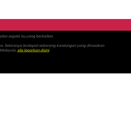
as segala isu yang berkaitan.
ya. Sekiranya terdapat sebarang kandungan yang dirasakan
 Malaysia,
sila laporkan disini
.