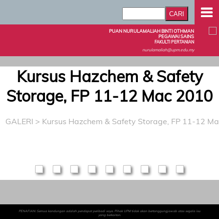
PUAN NURULAMALIAH BINTI OTHMAN
PEGAWAI SAINS
FAKULTI PERTANIAN
nurulamaliah@upm.edu.my
Kursus Hazchem & Safety
Storage, FP 11-12 Mac 2010
GALERI
>
Kursus Hazchem & Safety Storage, FP 11-12 M
PENAFIAN: Semua kandungan adalah pendapat peribadi saya. Pihak UPM tidak akan bertanggungjawab atas segala isu
yang berkaitan.