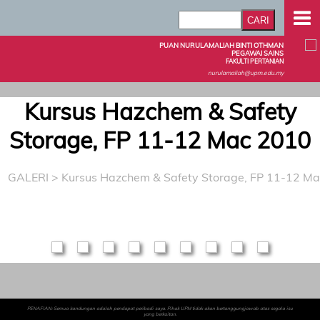
PUAN NURULAMALIAH BINTI OTHMAN
PEGAWAI SAINS
FAKULTI PERTANIAN
nurulamaliah@upm.edu.my
Kursus Hazchem & Safety
Storage, FP 11-12 Mac 2010
GALERI
>
Kursus Hazchem & Safety Storage, FP 11-12 M
PENAFIAN: Semua kandungan adalah pendapat peribadi saya. Pihak UPM tidak akan bertanggungjawab atas segala isu
yang berkaitan.