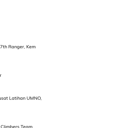
 7th Ranger, Kem
r
Pusat Latihan UMNO,
s Climbers Team.