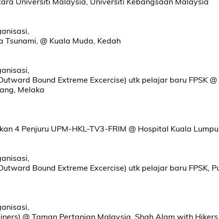
tara Universiti Malaysia, Universiti Kebangsaan Malaysia
ganisasi,
 Tsunami, @ Kuala Muda, Kedah
ganisasi,
utward Bound Extreme Excercise) utk pelajar baru FPSK @
dang, Melaka
Sukan 4 Penjuru UPM-HKL-TV3-FRIM @ Hospital Kuala Lumpu
ganisasi,
utward Bound Extreme Excercise) utk pelajar baru FPSK, 
ganisasi,
rainers) @ Taman Pertanian Malaysia, Shah Alam with Hiker