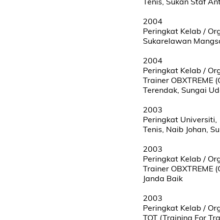
Tenis, Sukan Staf An
2004
Peringkat Kelab / Or
Sukarelawan Mangsa
2004
Peringkat Kelab / Or
Trainer OBXTREME (O
Terendak, Sungai U
2003
Peringkat Universiti,
Tenis, Naib Johan, 
2003
Peringkat Kelab / Or
Trainer OBXTREME (O
Janda Baik
2003
Peringkat Kelab / Or
TOT (Training For T