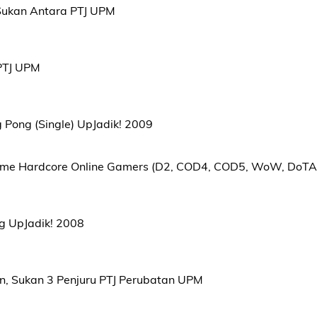
Sukan Antara PTJ UPM
PTJ UPM
g Pong (Single) UpJadik! 2009
ltime Hardcore Online Gamers (D2, COD4, COD5, WoW, DoTA
ng UpJadik! 2008
an, Sukan 3 Penjuru PTJ Perubatan UPM