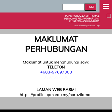
PUAN NOR AZILA BINTI ISMAIL
PENOLONG PEGAWAI FARMASI
PUSAT KESIHATAN UNIVERSITI
norazilamail@upm.edu.my
MAKLUMAT
PERHUBUNGAN
Maklumat untuk menghubungi saya
TELEFON
+603-97697308
0397697308
LAMAN WEB RASMI
https://profile.upm.edu.my/norazilamail