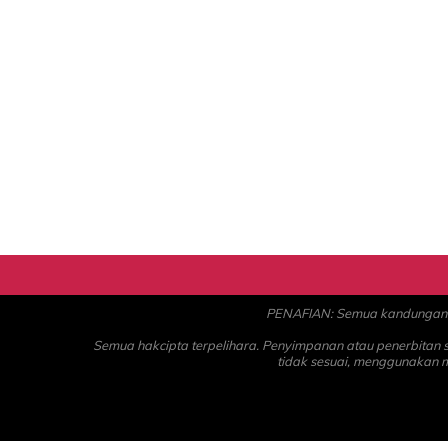
PENAFIAN: Semua kandungan ad
Semua hakcipta terpelihara. Penyimpanan atau penerbitan
tidak sesuai, menggunakan 