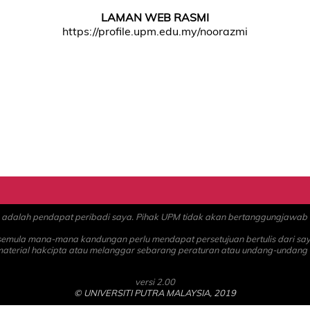
LAMAN WEB RASMI
https://profile.upm.edu.my/noorazmi
alah pendapat peribadi saya. Pihak UPM tidak akan bertanggungjawab at
 semula mana-mana kandungan perlu mendapat persetujuan bertulis dari sa
material hakcipta atau melanggar sebarang peraturan atau undang-undang
versi 2.00
© UNIVERSITI PUTRA MALAYSIA, 2019