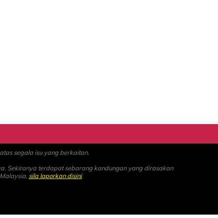
as segala isu yang berkaitan.
ya. Sekiranya terdapat sebarang kandungan yang dirasakan
 Malaysia,
sila laporkan disini
.