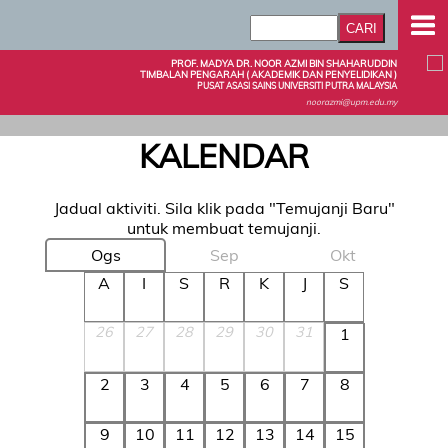
PROF. MADYA DR. NOOR AZMI BIN SHAHARUDDIN
TIMBALAN PENGARAH ( AKADEMIK DAN PENYELIDIKAN )
PUSAT ASASI SAINS UNIVERSITI PUTRA MALAYSIA
noorazmi@upm.edu.my
KALENDAR
Jadual aktiviti. Sila klik pada "Temujanji Baru"
untuk membuat temujanji.
Ogs
Sep
Okt
A
I
S
R
K
J
S
26
27
28
29
30
31
1
2
3
4
5
6
7
8
9
10
11
12
13
14
15