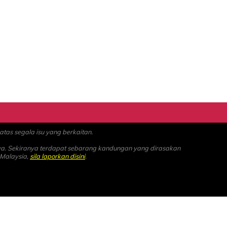
as segala isu yang berkaitan.
ya. Sekiranya terdapat sebarang kandungan yang dirasakan
 Malaysia,
sila laporkan disini
.