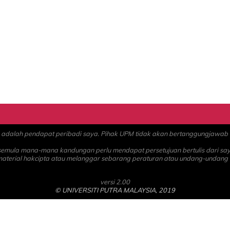
alah pendapat peribadi saya. Pihak UPM tidak akan bertanggungjawab at
 semula mana-mana kandungan perlu mendapat persetujuan bertulis dari sa
material hakcipta atau melanggar sebarang peraturan atau undang-undang
versi 2.00
© UNIVERSITI PUTRA MALAYSIA, 2019