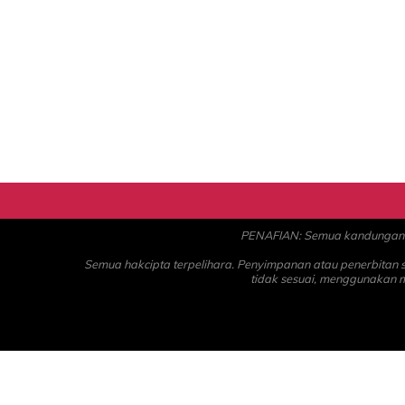
PENAFIAN: Semua kandungan ad
Semua hakcipta terpelihara. Penyimpanan atau penerbitan
tidak sesuai, menggunakan 