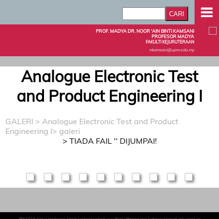
PROF. MADYA DR. NOOR 'AIN BINTI KAMSANI
PROFESOR MADYA
FAKULTI KEJURUTERAAN
nkamsani@upm.edu.my
Analogue Electronic Test
and Product Engineering I
GALERI
>
Analogue Electronic Test and Product
Engineering I
> galeri
> TIADA FAIL '' DIJUMPAI!
PENAFIAN: Semua kandungan adalah pendapat peribadi saya. Pihak UPM tidak akan bertanggungjawab atas segala isu