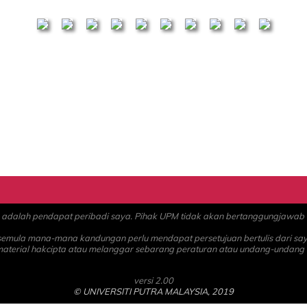
alah pendapat peribadi saya. Pihak UPM tidak akan bertanggungjawab at
 semula mana-mana kandungan perlu mendapat persetujuan bertulis dari sa
material hakcipta atau melanggar sebarang peraturan atau undang-undang
versi 2.00
© UNIVERSITI PUTRA MALAYSIA, 2019