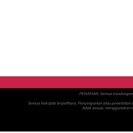
PENAFIAN: Semua kandungan ad
Semua hakcipta terpelihara. Penyimpanan atau penerbitan
tidak sesuai, menggunakan 