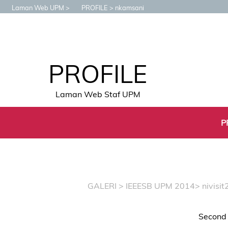
Laman Web UPM
PROFILE
nkamsani
PROFILE
Laman Web Staf UPM
P
GALERI
>
IEEESB UPM 2014
> nivisit
Second 