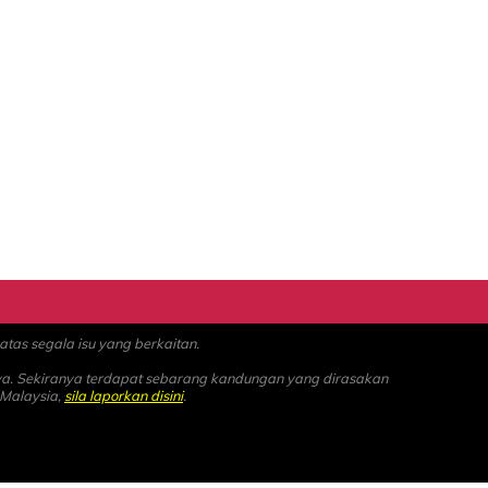
as segala isu yang berkaitan.
ya. Sekiranya terdapat sebarang kandungan yang dirasakan
 Malaysia,
sila laporkan disini
.