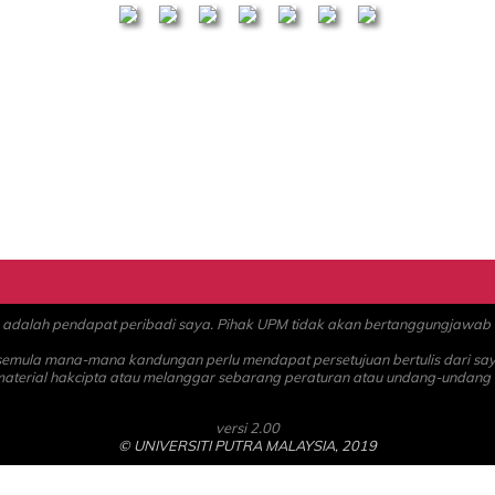
alah pendapat peribadi saya. Pihak UPM tidak akan bertanggungjawab at
 semula mana-mana kandungan perlu mendapat persetujuan bertulis dari sa
material hakcipta atau melanggar sebarang peraturan atau undang-undang
versi 2.00
© UNIVERSITI PUTRA MALAYSIA, 2019