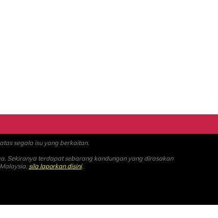
as segala isu yang berkaitan.
ya. Sekiranya terdapat sebarang kandungan yang dirasakan
 Malaysia,
sila laporkan disini
.