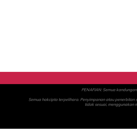
PENAFIAN: Semua kandungan ad
Semua hakcipta terpelihara. Penyimpanan atau penerbitan
tidak sesuai, menggunakan 