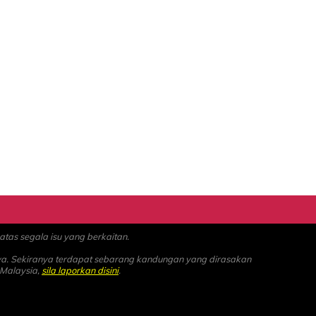
as segala isu yang berkaitan.
ya. Sekiranya terdapat sebarang kandungan yang dirasakan
 Malaysia,
sila laporkan disini
.