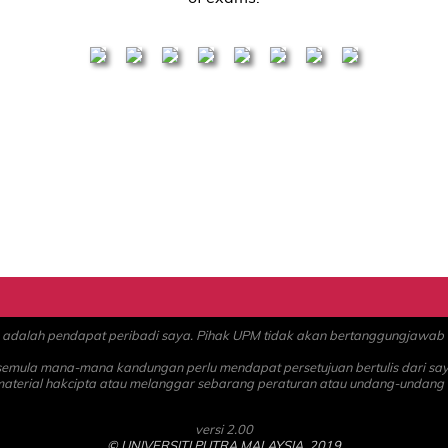
alah pendapat peribadi saya. Pihak UPM tidak akan bertanggungjawab at
 semula mana-mana kandungan perlu mendapat persetujuan bertulis dari sa
material hakcipta atau melanggar sebarang peraturan atau undang-undang
versi 2.00
© UNIVERSITI PUTRA MALAYSIA, 2019