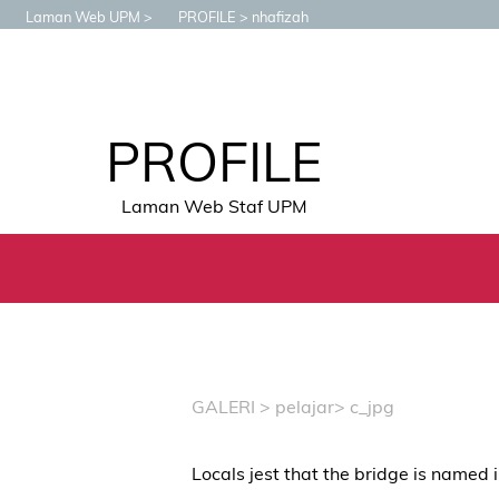
Laman Web UPM
PROFILE
nhafizah
PROFILE
Laman Web Staf UPM
GALERI
>
pelajar
> c_jpg
Locals jest that the bridge is named