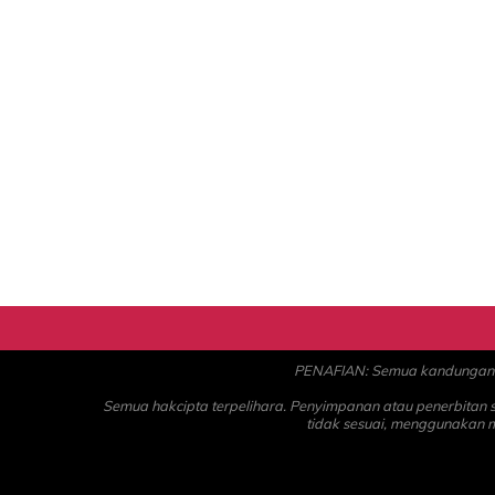
PENAFIAN: Semua kandungan ad
Semua hakcipta terpelihara. Penyimpanan atau penerbitan
tidak sesuai, menggunakan 