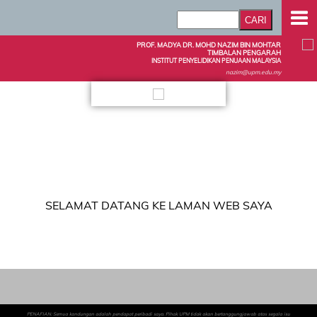
PROF. MADYA DR. MOHD NAZIM BIN MOHTAR
TIMBALAN PENGARAH
INSTITUT PENYELIDIKAN PENUAAN MALAYSIA
nazim@upm.edu.my
SELAMAT DATANG KE LAMAN WEB SAYA
PENAFIAN: Semua kandungan adalah pendapat peribadi saya. Pihak UPM tidak akan bertanggungjawab atas segala isu