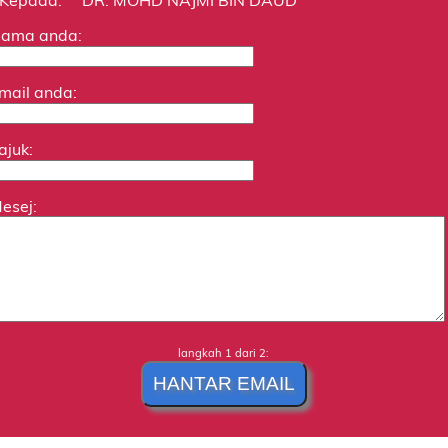
ama anda:
mail anda:
ajuk:
esej:
langkah 1 dari 2: