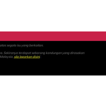
as segala isu yang berkaitan.
ya. Sekiranya terdapat sebarang kandungan yang dirasakan
 Malaysia,
sila laporkan disini
.