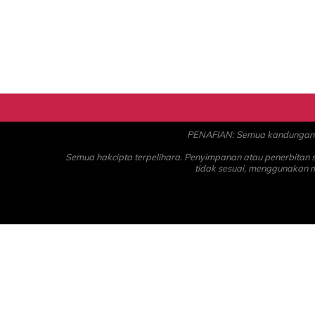
PENAFIAN: Semua kandungan ad
Semua hakcipta terpelihara. Penyimpanan atau penerbitan
tidak sesuai, menggunakan 