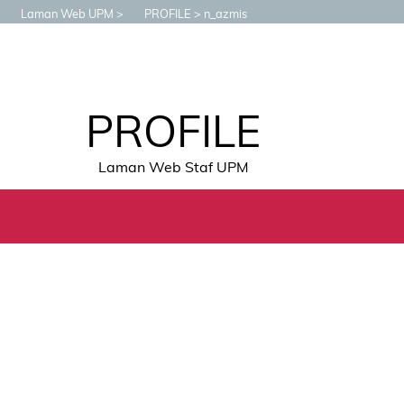
Laman Web UPM
PROFILE
n_azmis
PROFILE
Laman Web Staf UPM