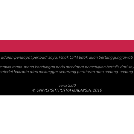
alah pendapat peribadi saya. Pihak UPM tidak akan bertanggungjawab at
 semula mana-mana kandungan perlu mendapat persetujuan bertulis dari sa
material hakcipta atau melanggar sebarang peraturan atau undang-undang
versi 2.00
© UNIVERSITI PUTRA MALAYSIA, 2019