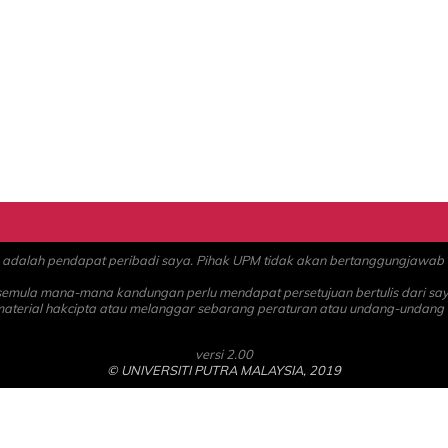
alah pendapat peribadi saya. Pihak UPM tidak akan bertanggungjawab at
 semula mana-mana kandungan perlu mendapat persetujuan bertulis dari sa
material hakcipta atau melanggar sebarang peraturan atau undang-undang
versi 2.00
© UNIVERSITI PUTRA MALAYSIA, 2019