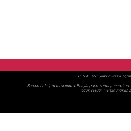
PENAFIAN: Semua kandungan ad
Semua hakcipta terpelihara. Penyimpanan atau penerbitan
tidak sesuai, menggunakan 