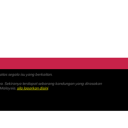
as segala isu yang berkaitan.
ya. Sekiranya terdapat sebarang kandungan yang dirasakan
 Malaysia,
sila laporkan disini
.