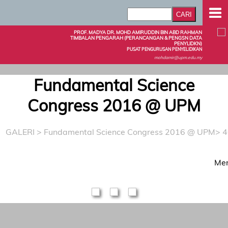
PROF. MADYA DR. MOHD AMIRUDDIN BIN ABD RAHMAN
TIMBALAN PENGARAH (PERANCANGAN & PENGSN DATA
PENYLIDKN)
PUSAT PENGURUSAN PENYELIDIKAN
mohdamir@upm.edu.my
Fundamental Science
Congress 2016 @ UPM
GALERI
>
Fundamental Science Congress 2016 @ UPM
> 
Mem