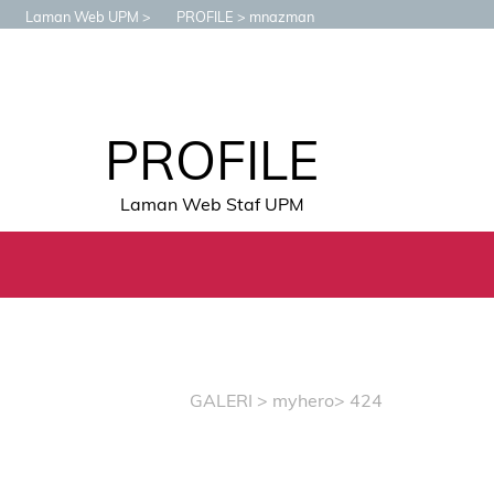
Laman Web UPM
PROFILE
mnazman
PROFILE
Laman Web Staf UPM
GALERI
>
myhero
> 424