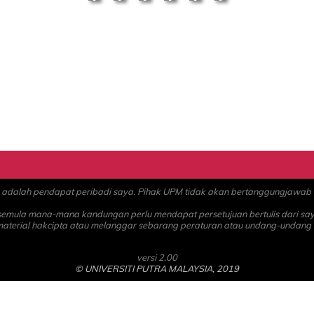
alah pendapat peribadi saya. Pihak UPM tidak akan bertanggungjawab at
 semula mana-mana kandungan perlu mendapat persetujuan bertulis dari sa
material hakcipta atau melanggar sebarang peraturan atau undang-undang
versi 2.00
© UNIVERSITI PUTRA MALAYSIA, 2019