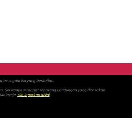
as segala isu yang berkaitan.
ya. Sekiranya terdapat sebarang kandungan yang dirasakan
 Malaysia,
sila laporkan disini
.