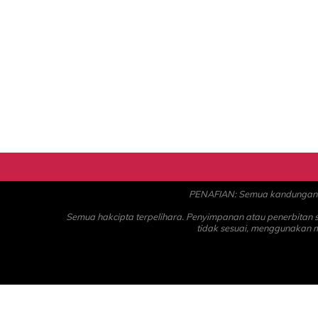
PENAFIAN: Semua kandungan ad
Semua hakcipta terpelihara. Penyimpanan atau penerbitan
tidak sesuai, menggunakan 