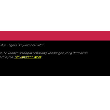
as segala isu yang berkaitan.
ya. Sekiranya terdapat sebarang kandungan yang dirasakan
 Malaysia,
sila laporkan disini
.