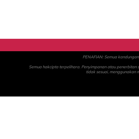
PENAFIAN: Semua kandungan ad
Semua hakcipta terpelihara. Penyimpanan atau penerbitan
tidak sesuai, menggunakan 