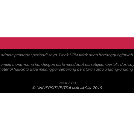
alah pendapat peribadi saya. Pihak UPM tidak akan bertanggungjawab at
 semula mana-mana kandungan perlu mendapat persetujuan bertulis dari sa
material hakcipta atau melanggar sebarang peraturan atau undang-undang
versi 2.00
© UNIVERSITI PUTRA MALAYSIA, 2019