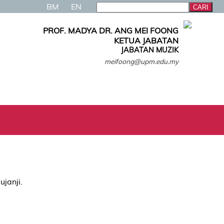
BM
EN
PROF. MADYA DR. ANG MEI FOONG
KETUA JABATAN
JABATAN MUZIK
meifoong@upm.edu.my
ujanji.