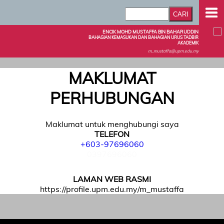
ENCIK MOHD MUSTAFFA BIN BAHARUDDIN
BAHAGIAN KEMASUKAN DAN BAHAGIAN URUS TADBIR
AKADEMIK
m_mustaffa@upm.edu.my
MAKLUMAT
PERHUBUNGAN
Maklumat untuk menghubungi saya
TELEFON
+603-97696060
0397696060
LAMAN WEB RASMI
https://profile.upm.edu.my/m_mustaffa