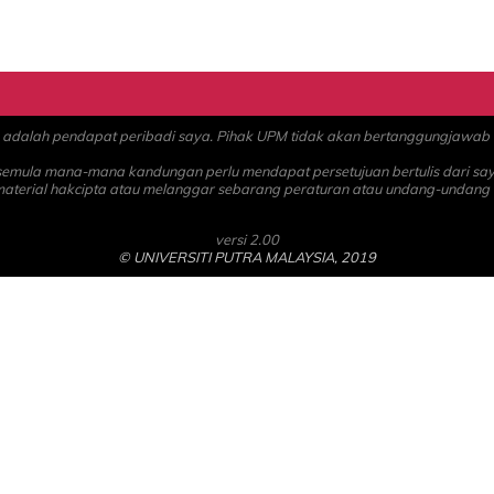
alah pendapat peribadi saya. Pihak UPM tidak akan bertanggungjawab at
 semula mana-mana kandungan perlu mendapat persetujuan bertulis dari sa
material hakcipta atau melanggar sebarang peraturan atau undang-undang
versi 2.00
© UNIVERSITI PUTRA MALAYSIA, 2019