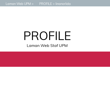
Laman Web UPM
PROFILE
linanorlida
PROFILE
Laman Web Staf UPM