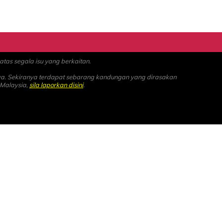
as segala isu yang berkaitan.
ya. Sekiranya terdapat sebarang kandungan yang dirasakan
 Malaysia,
sila laporkan disini
.