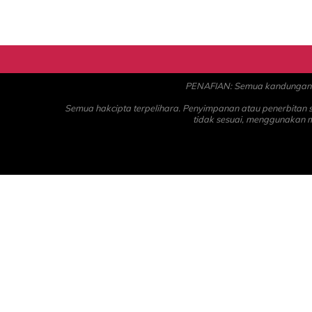
PENAFIAN: Semua kandungan ad
Semua hakcipta terpelihara. Penyimpanan atau penerbitan
tidak sesuai, menggunakan 