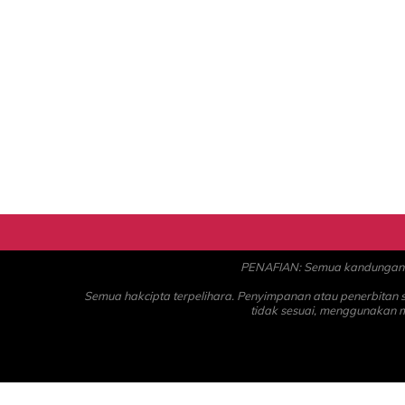
PENAFIAN: Semua kandungan ad
Semua hakcipta terpelihara. Penyimpanan atau penerbitan
tidak sesuai, menggunakan 