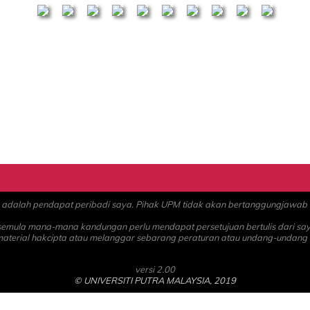
alah pendapat peribadi saya. Pihak UPM tidak akan bertanggungjawab at
 semula mana-mana kandungan perlu mendapat persetujuan bertulis dari sa
material hakcipta atau melanggar sebarang peraturan atau undang-undang
versi 2.00
© UNIVERSITI PUTRA MALAYSIA, 2019