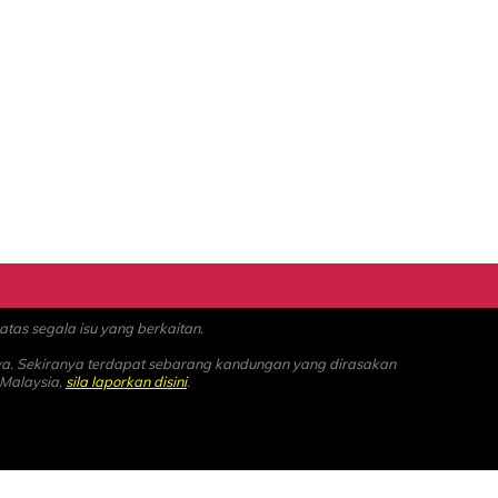
as segala isu yang berkaitan.
ya. Sekiranya terdapat sebarang kandungan yang dirasakan
 Malaysia,
sila laporkan disini
.