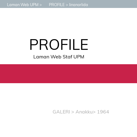
Laman Web UPM
PROFILE
linanorlida
PROFILE
Laman Web Staf UPM
GALERI
>
Anakku
> 1964