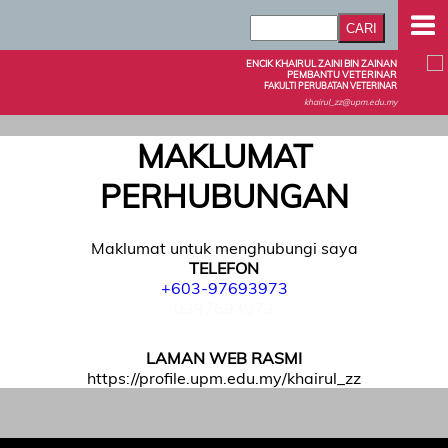
ENCIK KHAIRUL ZAINI BIN ZAINAN
PEMBANTU VETERINAR
FAKULTI PERUBATAN VETERINAR
khairul_zz@upm.edu.my
MAKLUMAT
PERHUBUNGAN
Maklumat untuk menghubungi saya
TELEFON
+603-97693973
0397693973
LAMAN WEB RASMI
https://profile.upm.edu.my/khairul_zz