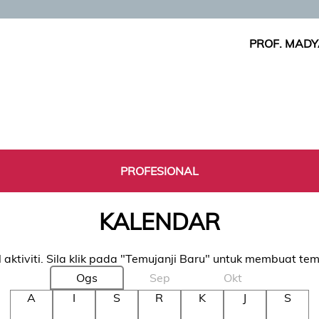
PROF. MADY
PROFESIONAL
KALENDAR
 aktiviti. Sila klik pada "Temujanji Baru" untuk membuat tem
Ogs
Sep
Okt
A
I
S
R
K
J
S