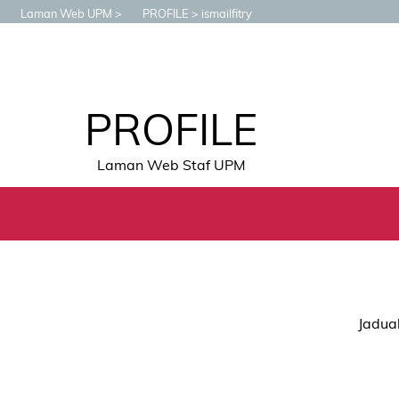
Laman Web UPM
PROFILE
ismailfitry
PROFILE
Laman Web Staf UPM
Jadual