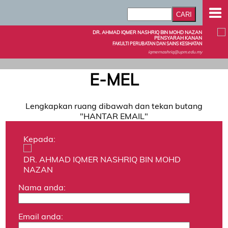
DR. AHMAD IQMER NASHRIQ BIN MOHD NAZAN
PENSYARAH KANAN
FAKULTI PERUBATAN DAN SAINS KESIHATAN
iqmernashriq@upm.edu.my
E-MEL
Lengkapkan ruang dibawah dan tekan butang
"HANTAR EMAIL"
Kepada:
DR. AHMAD IQMER NASHRIQ BIN MOHD
NAZAN
Nama anda:
Email anda: