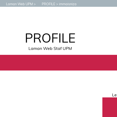
Laman Web UPM
PROFILE
immaisniza
PROFILE
Laman Web Staf UPM
Le