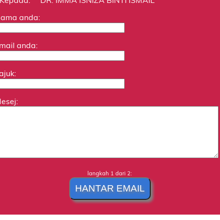
ama anda:
mail anda:
ajuk:
esej:
langkah 1 dari 2: