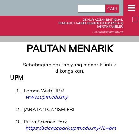
CIK NOR AZIZAH BINTI ISMAIL
PEMBANTU TADBIR (PERKERANIAN/OPERASI)
JABATAN CANSELERI
i_norazizah@upm.edu.my
PAUTAN MENARIK
Sebahagian pautan yang menarik untuk
dikongsikan.
UPM
1
Laman Web UPM
www.upm.edu.my
2
JABATAN CANSELERI
3
Putra Science Park
https://sciencepark.upm.edu.my/?L=bm