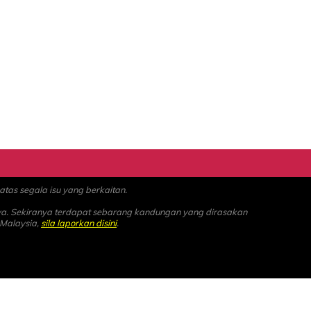
as segala isu yang berkaitan.
ya. Sekiranya terdapat sebarang kandungan yang dirasakan
 Malaysia,
sila laporkan disini
.