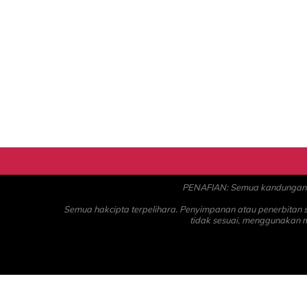
PENAFIAN: Semua kandungan ad
Semua hakcipta terpelihara. Penyimpanan atau penerbitan
tidak sesuai, menggunakan 