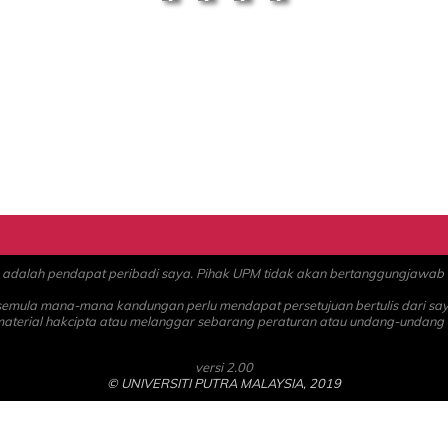
alah pendapat peribadi saya. Pihak UPM tidak akan bertanggungjawab at
 semula mana-mana kandungan perlu mendapat persetujuan bertulis dari sa
material hakcipta atau melanggar sebarang peraturan atau undang-undang
versi 2.00
© UNIVERSITI PUTRA MALAYSIA, 2019