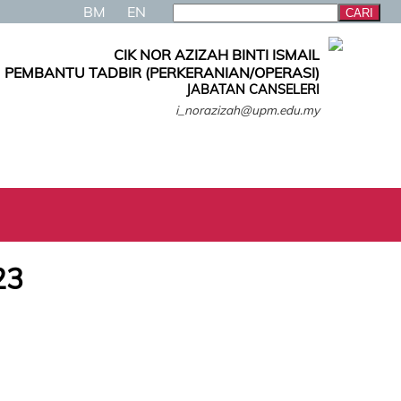
BM
EN
CIK NOR AZIZAH BINTI ISMAIL
PEMBANTU TADBIR (PERKERANIAN/OPERASI)
JABATAN CANSELERI
i_norazizah@upm.edu.my
23