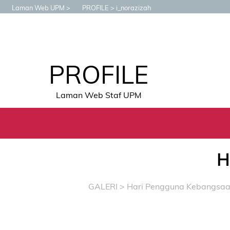
Laman Web UPM
PROFILE
i_norazizah
PROFILE
Laman Web Staf UPM
H
GALERI
> Hari Pengguna Kebangsa