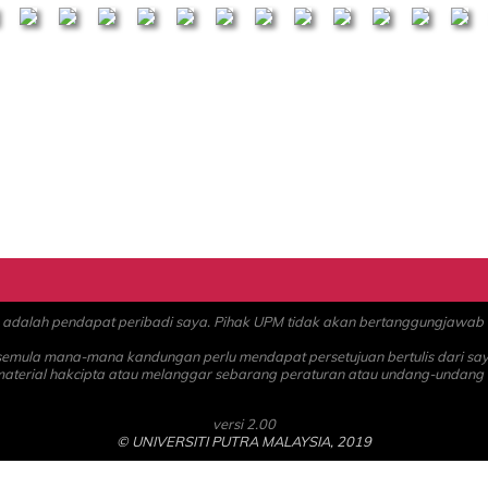
alah pendapat peribadi saya. Pihak UPM tidak akan bertanggungjawab at
 semula mana-mana kandungan perlu mendapat persetujuan bertulis dari sa
material hakcipta atau melanggar sebarang peraturan atau undang-undang
versi 2.00
© UNIVERSITI PUTRA MALAYSIA, 2019