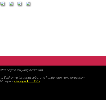
as segala isu yang berkaitan.
ya. Sekiranya terdapat sebarang kandungan yang dirasakan
 Malaysia,
sila laporkan disini
.